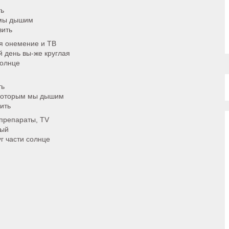
ть
 мы дышим
вить
бя онемение и ТВ
 день вы-же круглая
солнце
ть
 которым мы дышим
ить
 препараты, TV
лый
г части солнце