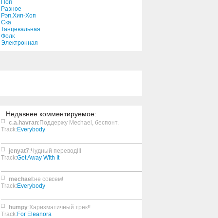
Поп
Разное
Рэп,Хип-Хоп
Ска
Танцевальная
Фолк
Электронная
Недавнее комментируемое:
c.a.havran
:Поддержу Mechael, беспонт.
Track:
Everybody
jenyat7
:Чудный перевод!!!
Track:
Get Away With It
mechael
:не совсем!
Track:
Everybody
humpy
:Харизматичный трек!!
Track:
For Eleanora