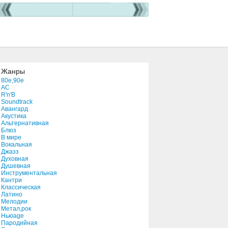
Жанры
80e,90e
AC
R'n'B
Soundtrack
Авангард
Акустика
Альтернативная
Блюз
В мире
Вокальная
Джазз
Духовная
Душевная
Инструментальная
Кантри
Классическая
Латино
Мелодии
Метал,рок
Ньюage
Пародийная