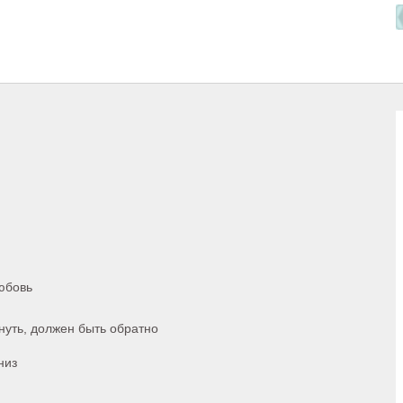
любовь
нуть, должен быть обратно
низ