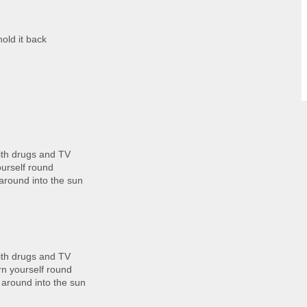
hold it back
ith drugs and TV
ourself round
 around into the sun
ith drugs and TV
rn yourself round
f around into the sun