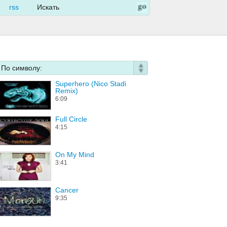
rss
По символу:
Superhero (Nico Stadi
The B
Remix)
3:14
6:09
Full Circle
Diane
4:15
3:14
On My Mind
Sugar
3:41
3:51
Cancer
Don't
9:35
4:12