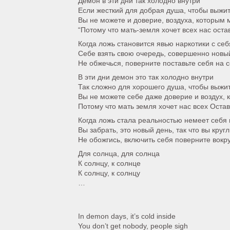
Демон в эти дни так холодно внутри
Если жесткий для добрая душа, чтобы выжи
Вы не можете и доверие, воздуха, которым
“Потому что мать-земля хочет всех нас оста
Когда ложь становится явью наркотики с се
Себе взять свою очередь, совершенно новый
Не обжечься, поверните поставьте себя на 
В эти дни демон это так холодно внутри
Так сложно для хорошего душа, чтобы выжи
Вы не можете себе даже доверие и воздух,
Потому что мать земля хочет нас всех Остав
Когда ложь стала реальностью немеет себя
Вы забрать, это новый день, так что вы круг
Не обожгись, включить себя поверните вокру
Для солнца, для солнца
К солнцу, к солнце
К солнцу, к солнцу
…
In demon days, it’s cold inside
You don’t get nobody, people sigh