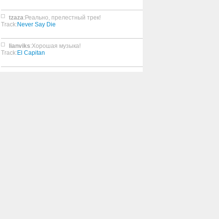
tzaza
:Реально, прелестный трек!
Track:
Never Say Die
lianviks
:Хорошая музыка!
Track:
El Capitan